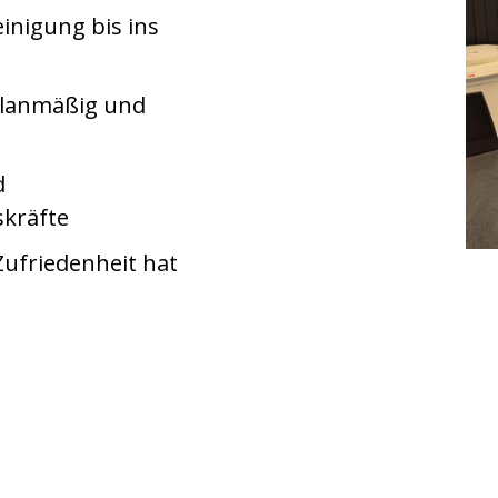
einigung bis ins
 planmäßig und
d
kräfte
Zufriedenheit hat